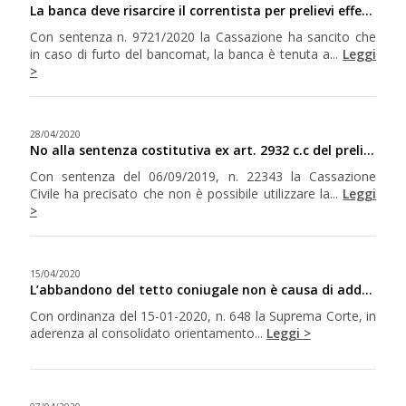
La banca deve risarcire il correntista per prelievi effettuati da terzi prima della denuncia del furto del bancomat
Con sentenza n. 9721/2020 la Cassazione ha sancito che
in caso di furto del bancomat, la banca è tenuta a...
Leggi
>
28/04/2020
No alla sentenza costitutiva ex art. 2932 c.c del preliminare sottoposto a condizione
Con sentenza del 06/09/2019, n. 22343 la Cassazione
Civile ha precisato che non è possibile utilizzare la...
Leggi
>
15/04/2020
L’abbandono del tetto coniugale non è causa di addebito della separazione se è conseguenza della crisi
Con ordinanza del 15-01-2020, n. 648 la Suprema Corte, in
aderenza al consolidato orientamento...
Leggi >