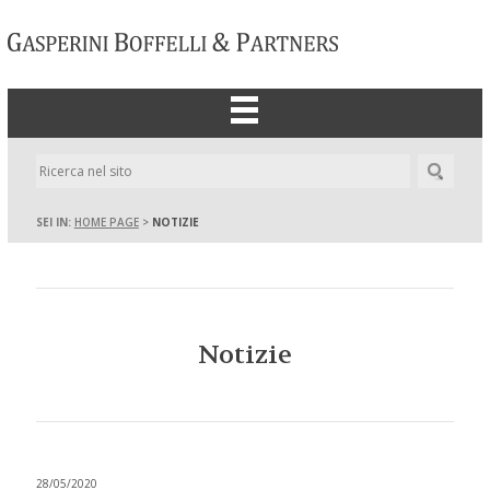
Home
Lo studio
SEI IN:
HOME PAGE
>
NOTIZIE
Professionisti
Competenze
Notizie
Notizie
Contatti
28/05/2020