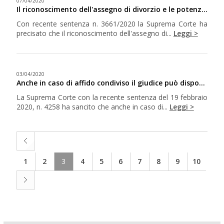
07/04/2020
Il riconoscimento dell'assegno di divorzio e le potenzialità professionali dell'ex coniuge
Con recente sentenza n. 3661/2020 la Suprema Corte ha
precisato che il riconoscimento dell'assegno di...
Leggi >
03/04/2020
Anche in caso di affido condiviso il giudice può disporre lo spostamento di residenza di uno dei genitori
La Suprema Corte con la recente sentenza del 19 febbraio
2020, n. 4258 ha sancito che anche in caso di...
Leggi >
1
2
3
4
5
6
7
8
9
10